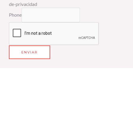
de-privacidad
Phone
ENVIAR
C/ Río Rubagón, Nave 11
34003 Palencia
Tel: 607 39 09 92
info@acerlux.es