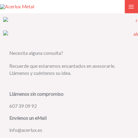
Ir
al
contenido
Necesita alguna consulta?
Recuerde que estaremos encantados en asesorarle.
Llámenos y cuéntenos su idea.
Llámenos sin compromiso
607 39 09 92
Envíenos un eMail
info@acerlux.es